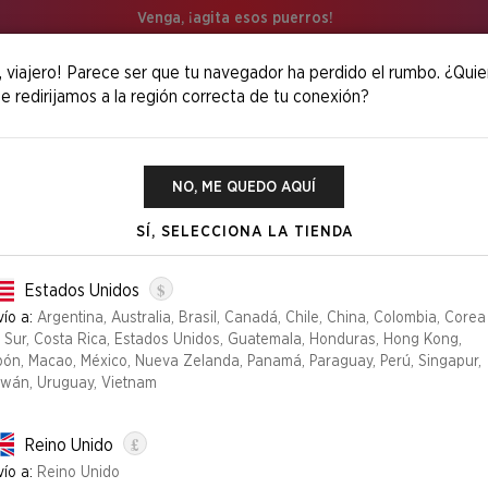
Venga, ¡agita esos puerros!
, viajero! Parece ser que tu navegador ha perdido el rumbo. ¿Quie
e redirijamos a la región correcta de tu conexión?
 Junji Ito (Japanese)
NO, ME QUEDO AQUÍ
SÍ, SELECCIONA LA TIENDA
$
SPECIAL GUEST
Estados Unidos
ío a:
Argentina, Australia, Brasil, Canadá, Chile, China, Colombia, Corea
l Sur, Costa Rica, Estados Unidos, Guatemala, Honduras, Hong Kong,
pón, Macao, México, Nueva Zelanda, Panamá, Paraguay, Perú, Singapur,
Edición
iwán, Uruguay, Vietnam
FOIL ETCHED
NON
£
Reino Unido
ío a:
Reino Unido
YA NO DISPONIBLE