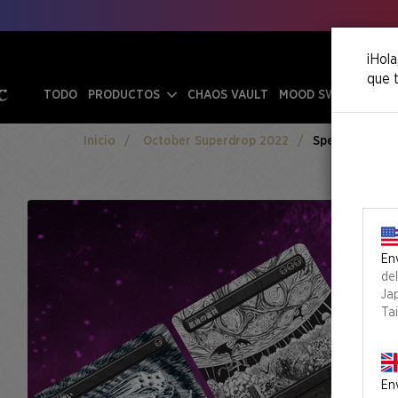
¡Hola
que t
TODO
PRODUCTOS
CHAOS VAULT
MOOD SWINGS
Inicio
October Superdrop 2022
Special Guest:
Env
de
Ja
Ta
Env