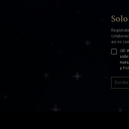
Solo
Regístrat
colaborac
así es co
¡SÍ!
sobr
nues
y
Pol