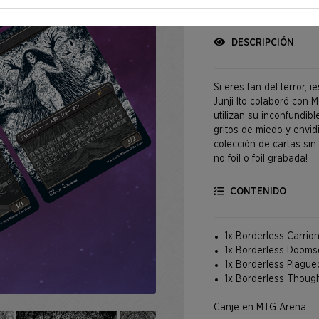
DESCRIPCIÓN
Si eres fan del terror, 
Junji Ito colaboró con M
utilizan su inconfundib
gritos de miedo y envi
colección de cartas sin
no foil o foil grabada!
CONTENIDO
1x Borderless Carrio
1x Borderless Doom
1x Borderless Plague
1x Borderless Thoug
Canje en MTG Arena: