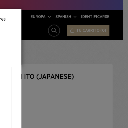
EUROPA
SPANISH
IDENTIFICARSE
res
TU CARRITO
0
BUSCAR
: JUNJI ITO (JAPANESE)
 FOIL