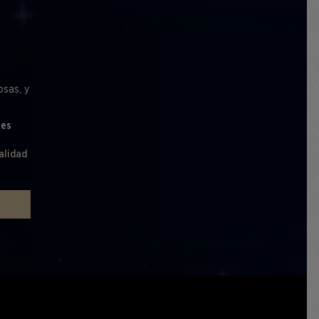
osas, y
les
alidad