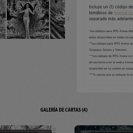
Incluye un (1) código d
temáticos de
Special Gu
separado más adelante
*Los códigos para MTG Arena deb
están disponibles en todos los paí
**Los códigos para MTG Arena no 
Singapur, Taiwán y Vietnam.
***Los códigos de MTG Arena no s
de escritorio o en la web a travé
disponible en tu cuenta en cualq
****A menos que se indique lo con
GALERÍA DE CARTAS (4)