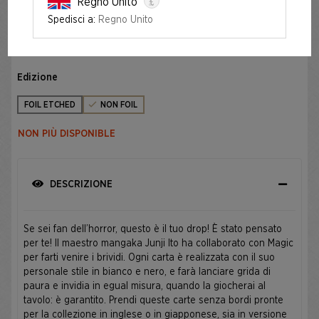
£
Regno Unito
Spedisci a:
Regno Unito
SPECIAL GUEST: JUNJI ITO (JAPANESE)
Edizione
FOIL ETCHED
NON FOIL
NON PIÙ DISPONIBLE
DESCRIZIONE
Se sei fan dell’horror, questo è il tuo drop! È stato pensato
per te! Il maestro mangaka Junji Ito ha collaborato con Magic
per farti venire i brividi. Ogni carta è realizzata con il suo
personale stile in bianco e nero, e farà lanciare grida di
paura e invidia in egual misura, quando la giocherai al
tavolo: è garantito. Prendi queste carte senza bordi pronte
per la collezione in inglese o in giapponese, sia in versione