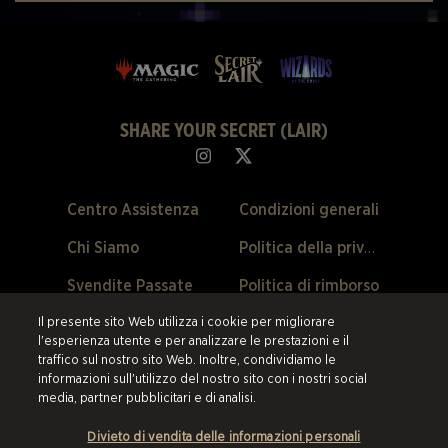
SHARE YOUR SECRET (LAIR)
Centro Assistenza
Condizioni generali
Chi Siamo
Politica della privacy
Svendite Passate
Politica di rimborso
Preferenze Cookie
Il presente sito Web utilizza i cookie per migliorare
l'esperienza utente e per analizzare le prestazioni e il
traffico sul nostro sito Web. Inoltre, condividiamo le
©2026 ESW France SAS. Tutti i diritti riservati.
Tutti i marchi sono di
informazioni sull'utilizzo del nostro sito con i nostri social
proprietà dei loro rispettivi titolari negli Stati Uniti e negli altri paesi.
ESW
media, partner pubblicitari e di analisi.
France SAS è il rivenditore autorizzato e il fornitore di tutti i prodotti e i
servizi offerti su questo sito.
Divieto di vendita delle informazioni personali