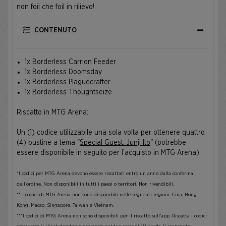
non foil che foil in rilievo!
CONTENUTO
1x Borderless Carrion Feeder
1x Borderless Doomsday
1x Borderless Plaguecrafter
1x Borderless Thoughtseize
Riscatto in MTG Arena:
Un (1) codice utilizzabile una sola volta per ottenere quattro
(4) bustine a tema "
Special Guest: Junji Ito
" (potrebbe
essere disponibile in seguito per l’acquisto in MTG Arena).
*I codici per MTG Arena devono essere riscattati entro un anno dalla conferma
dell’ordine. Non disponibili in tutti i paesi o territori. Non rivendibili.
** I codici di MTG Arena non sono disponibili nelle seguenti regioni: Cina, Hong
Kong, Macao, Singapore, Taiwan e Vietnam.
***I codici di MTG Arena non sono disponibili per il riscatto sull’app. Riscatta i codici