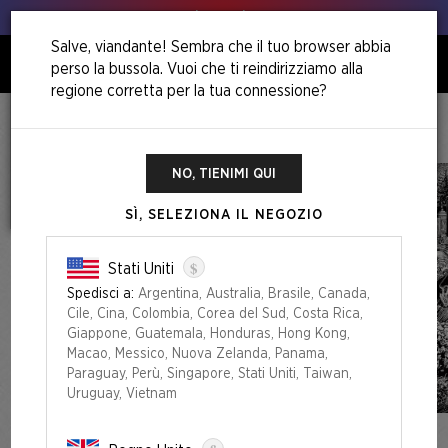
Animo, animo!
Salve, viandante! Sembra che il tuo browser abbia
perso la bussola. Vuoi che ti reindirizziamo alla
0
regione corretta per la tua connessione?
Home
October Superdrop 2022
Special Guest: Junji Ito (Japanese)
NO, TIENIMI QUI
SÌ, SELEZIONA IL NEGOZIO
$
Stati Uniti
Spedisci a:
Argentina, Australia, Brasile, Canada,
Cile, Cina, Colombia, Corea del Sud, Costa Rica,
Giappone, Guatemala, Honduras, Hong Kong,
Macao, Messico, Nuova Zelanda, Panama,
Paraguay, Perù, Singapore, Stati Uniti, Taiwan,
Uruguay, Vietnam