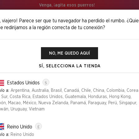
Venga, ¡agita esos puerros!
, viajero! Parece ser que tu navegador ha perdido el rumbo. ¿Quie
e redirijamos a la región correcta de tu conexión?
et Lair High: Class Of '91
NO, ME QUEDO AQUÍ
SÍ, SELECCIONA LA TIENDA
SECRET LAIR H
$
Estados Unidos
ío a:
Argentina, Australia, Brasil, Canadá, Chile, China, Colombia, Corea
l Sur, Costa Rica, Estados Unidos, Guatemala, Honduras, Hong Kong,
Edición
pón, Macao, México, Nueva Zelanda, Panamá, Paraguay, Perú, Singapur,
iwán, Uruguay, Vietnam
FOIL
NON FOIL
£
Reino Unido
YA NO DISPONIBLE
ío a:
Reino Unido