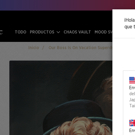
¡Hola
que t
TODO
PRODUCTOS
CHAOS VAULT
MOOD SWINGS
Inicio
Our Boss Is On Vacation Superdrop
Secr
Env
de
Ja
Ta
Env