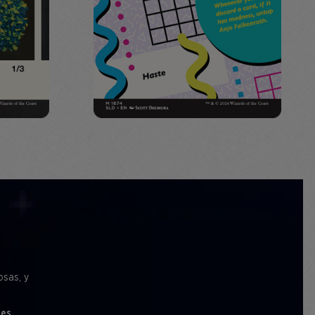
osas, y
les