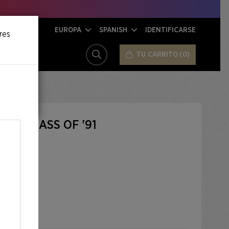
EUROPA
SPANISH
IDENTIFICARSE
res
TU CARRITO
0
BUSCAR
IGH: CLASS OF '91