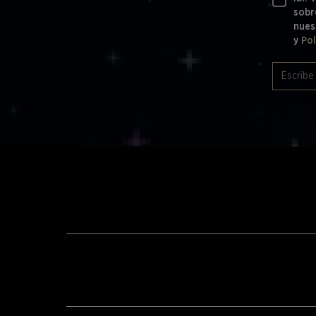
sobr
nues
y
Pol