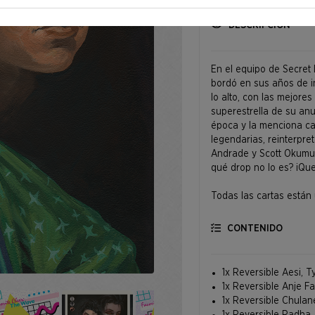
DESCRIPCIÓN
En el equipo de Secret 
bordó en sus años de i
lo alto, con las mejore
superestrella de su anu
época y la menciona cad
legendarias, reinterpre
Andrade y Scott Okumur
qué drop no lo es? ¡Que
Todas las cartas están
CONTENIDO
1x Reversible Aesi, Ty
1x Reversible Anje F
1x Reversible Chulane