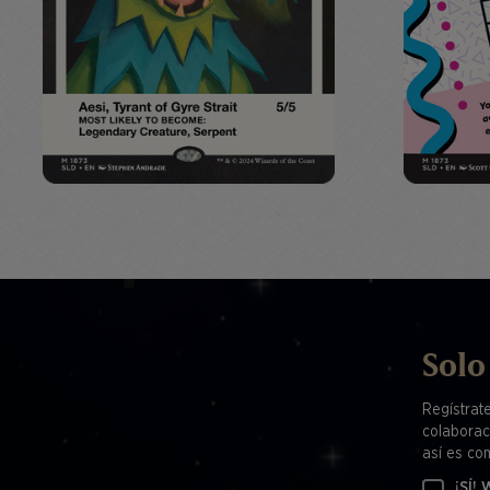
Solo
Regístrat
colaborac
así es co
¡SÍ!