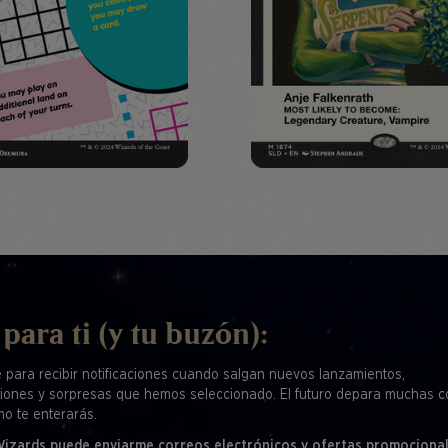
 para ti (y tu buzón):
e para recibir notificaciones cuando salgan nuevos lanzamientos,
iones y sorpresas que hemos seleccionado. El futuro depara muchas c
mo te enterarás.
 Wizards puede enviarme correos electrónicos y ofertas promociona