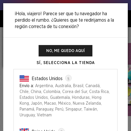
Venga, ¡agita esos puerros!
¡Hola, viajero! Parece ser que tu navegador ha
perdido el rumbo. ¿Quieres que te redirijamos a la
0
región correcta de tu conexión?
Inicio
Our Boss Is On Vacation Superdrop
Secret Lair High: Class Of '87 Foil Edition
NO, ME QUEDO AQUÍ
SÍ, SELECCIONA LA TIENDA
$
Estados Unidos
Envío a:
Argentina, Australia, Brasil, Canadá,
Chile, China, Colombia, Corea del Sur, Costa Rica,
Estados Unidos, Guatemala, Honduras, Hong
Kong, Japón, Macao, México, Nueva Zelanda,
Panamá, Paraguay, Perú, Singapur, Taiwán,
Uruguay, Vietnam