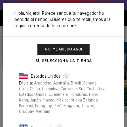
Venga, ¡agita esos puerros!
¡Hola, viajero! Parece ser que tu navegador ha
perdido el rumbo. ¿Quieres que te redirijamos a la
0
región correcta de tu conexión?
Inicio
Winter Superdrop 2025
Lorwyn Lightboxes Foil Edition
NO, ME QUEDO AQUÍ
SÍ, SELECCIONA LA TIENDA
$
Estados Unidos
Envío a:
Argentina, Australia, Brasil, Canadá,
Chile, China, Colombia, Corea del Sur, Costa Rica,
Estados Unidos, Guatemala, Honduras, Hong
Kong, Japón, Macao, México, Nueva Zelanda,
Panamá, Paraguay, Perú, Singapur, Taiwán,
Uruguay, Vietnam