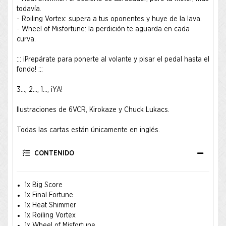
todavía.
- Roiling Vortex: supera a tus oponentes y huye de la lava.
- Wheel of Misfortune: la perdición te aguarda en cada
curva.
::: ¡Prepárate para ponerte al volante y pisar el pedal hasta el
fondo! :::
3…, 2…, 1…, ¡YA!
Ilustraciones de 6VCR, Kirokaze y Chuck Lukacs.
Todas las cartas están únicamente en inglés.
CONTENIDO
1x Big Score
1x Final Fortune
1x Heat Shimmer
1x Roiling Vortex
1x Wheel of Misfortune