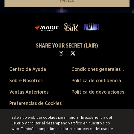
ENVIAR
SHARE YOUR SECRET (LAIR)
Centro de Ayuda
Condiciones generales de venta
Sobre Nosotros
Política de confidencialidad
Ventas Anteriores
Política de devoluciones
Preferencias de Cookies
©2026 ESW France SAS. Todos los derechos reservados.
Las marcas
Este sitio web usa cookies para mejorar la experiencia del
citadas son propiedad de sus respectivos dueños en los Estados Unidos y
usuario y analizar el desempeño y tráfico en nuestro sitio
otros países.
ESW France SAS es el revendedor autorizado de los productos
web. También compartimos información acerca del uso de
y servicios ofrecidos en esta tienda en línea.