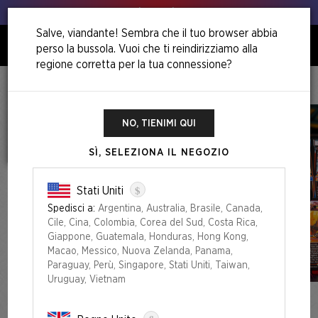
Animo, animo!
Salve, viandante! Sembra che il tuo browser abbia
perso la bussola. Vuoi che ti reindirizziamo alla
0
regione corretta per la tua connessione?
Home
Winter Superdrop 2025
Arcade Racers
NO, TIENIMI QUI
SÌ, SELEZIONA IL NEGOZIO
$
Stati Uniti
Spedisci a:
Argentina, Australia, Brasile, Canada,
Cile, Cina, Colombia, Corea del Sud, Costa Rica,
Giappone, Guatemala, Honduras, Hong Kong,
Macao, Messico, Nuova Zelanda, Panama,
Paraguay, Perù, Singapore, Stati Uniti, Taiwan,
Uruguay, Vietnam