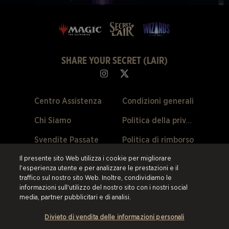
SHARE YOUR SECRET (LAIR)
Centro Assistenza
Condizioni generali
Chi Siamo
Politica della privacy
Svendite Passate
Politica di rimborso
Preferenze Cookie
Il presente sito Web utilizza i cookie per migliorare
l'esperienza utente e per analizzare le prestazioni e il
traffico sul nostro sito Web. Inoltre, condividiamo le
©2026 ESW France SAS. Tutti i diritti riservati.
Tutti i marchi sono di
informazioni sull'utilizzo del nostro sito con i nostri social
proprietà dei loro rispettivi titolari negli Stati Uniti e negli altri paesi.
ESW
media, partner pubblicitari e di analisi.
France SAS è il rivenditore autorizzato e il fornitore di tutti i prodotti e i
servizi offerti su questo sito.
Divieto di vendita delle informazioni personali