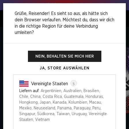
Hol deinen Lauch raus!
Grüße, Reisender! Es sieht so aus, als hätte sich
dein Browser verlaufen. Möchtest du, dass wir dich
0
in die richtige Region für deine Verbindung
umleiten?
Home
Chaos Vault
Mood Swings™ Emotional Support Bundle
NEIN, BEHALTEN SIE MICH HIER
JA, STORE AUSWÄHLEN
$
Vereinigte Staaten
Liefern auf:
Argentinien, Australien, Brasilien,
Chile, China, Costa Rica, Guatemala, Honduras,
Hongkong, Japan, Kanada, Kolumbien, Macau,
Mexiko, Neuseeland, Panama, Paraguay, Peru,
Singapur, Südkorea, Taiwan, Uruguay, Vereinigte
Staaten, Vietnam