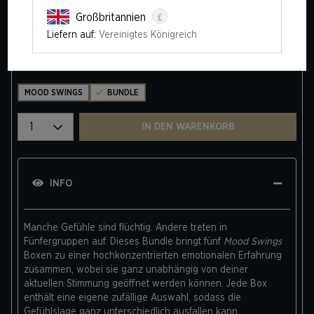
£
Großbritannien
MOOD SWINGS™ EMOTIONAL SUPPORT BUNDLE
Liefern auf:
Vereinigtes Königreich
149,95 €
144,00 €
Auflage
MOOD SWINGS
BUNDLE
Wählen Sie eine Menge
IN DEN WARENKORB
INFO
Manche Gefühle sind flüchtig. Andere treten in
Fünfergruppen auf. Dieses Bundle bringt fünf
Mood Swings
Boxen zu einer hochkonzentrierten emotionalen Erfahrung
zusammen, wobei sie ganz unabhängig von deiner
aktuellen Stimmung geöffnet werden können. Jede Box
enthält eine eigene zufällige Auswahl, sodass die
Gefühlslage ganz unterschiedlich ausfallen kann.