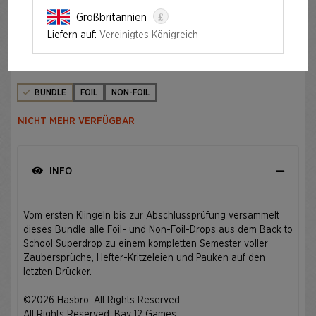
£
Großbritannien
THIS WILL BE ON THE TEST EVERYTHING BUNDLE
Liefern auf:
Vereinigtes Königreich
Auflage
BUNDLE
FOIL
NON-FOIL
NICHT MEHR VERFÜGBAR
INFO
Vom ersten Klingeln bis zur Abschlussprüfung versammelt
dieses Bundle alle Foil- und Non-Foil-Drops aus dem Back to
School Superdrop zu einem kompletten Semester voller
Zaubersprüche, Hefter-Kritzeleien und Pauken auf den
letzten Drücker.
©2026 Hasbro. All Rights Reserved.
All Rights Reserved. Bay 12 Games.