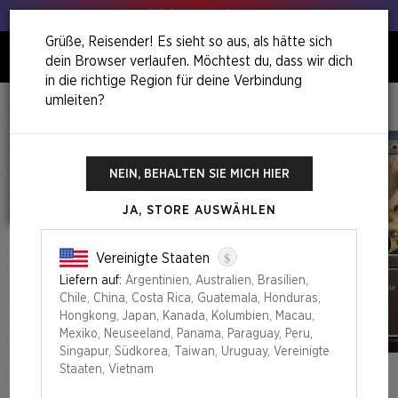
Hol deinen Lauch raus!
Grüße, Reisender! Es sieht so aus, als hätte sich
dein Browser verlaufen. Möchtest du, dass wir dich
0
in die richtige Region für deine Verbindung
umleiten?
Home
Back To School Superdrop
This Will Be On The Test Everything Bundle
NEIN, BEHALTEN SIE MICH HIER
JA, STORE AUSWÄHLEN
$
Vereinigte Staaten
Liefern auf:
Argentinien, Australien, Brasilien,
Chile, China, Costa Rica, Guatemala, Honduras,
Hongkong, Japan, Kanada, Kolumbien, Macau,
Mexiko, Neuseeland, Panama, Paraguay, Peru,
Singapur, Südkorea, Taiwan, Uruguay, Vereinigte
Staaten, Vietnam