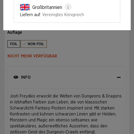
£
Großbritannien
SECRET LAIR X DUNGEONS & DRAGONS®: BLACK
LIGHTS & DARK DUNGEONS
Liefern auf:
Vereinigtes Königreich
Auflage
FOIL
NON-FOIL
NICHT MEHR VERFÜGBAR
INFO
Josh Freydkis erweckt die Welten von Dungeons & Dragons
in lebhaften Farben zum Leben, die von klassischen
Schwarzlicht-Fantasy-Postern inspiriert sind. Mit starken
Kontrasten und kühnen schwarzen Linien gibt er Helden,
Monstern und Magic ein ebenso seltsames wie
spektakuläres, außerweltliches Aussehen, dass den
zeitlosen Geist des Dungeon-Crawls einfängt.