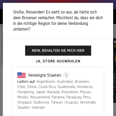
Hol deinen Lauch raus!
Grüße, Reisender! Es sieht so aus, als hätte sich
dein Browser verlaufen. Möchtest du, dass wir dich
0
in die richtige Region für deine Verbindung
umleiten?
Home
Roll For Initiative Superdrop
Secret Lair X Dungeons & Dragons®: Black Lights & Dark Dungeons
NEIN, BEHALTEN SIE MICH HIER
JA, STORE AUSWÄHLEN
$
Vereinigte Staaten
Liefern auf:
Argentinien, Australien, Brasilien,
Chile, China, Costa Rica, Guatemala, Honduras,
Hongkong, Japan, Kanada, Kolumbien, Macau,
Mexiko, Neuseeland, Panama, Paraguay, Peru,
Singapur, Südkorea, Taiwan, Uruguay, Vereinigte
Staaten, Vietnam