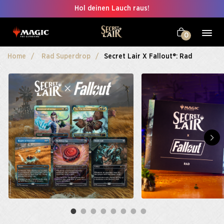
Hol deinen Lauch raus!
0
Home
Rad Superdrop
Secret Lair X Fallout®: Rad​