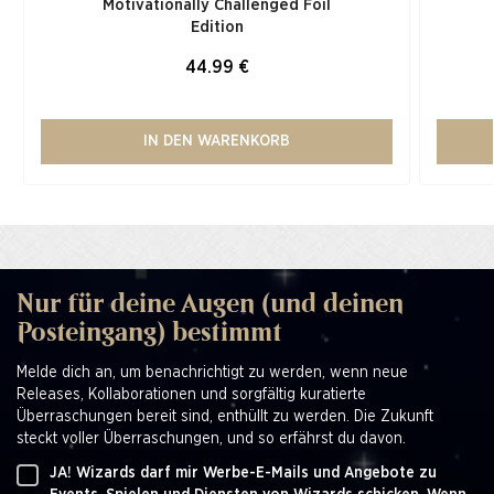
Motivationally Challenged Foil
Edition​
44.99 €
IN DEN WARENKORB
Nur für deine Augen (und deinen
Posteingang) bestimmt
Melde dich an, um benachrichtigt zu werden, wenn neue
Releases, Kollaborationen und sorgfältig kuratierte
Überraschungen bereit sind, enthüllt zu werden. Die Zukunft
steckt voller Überraschungen, und so erfährst du davon.
JA! Wizards darf mir Werbe-E-Mails und Angebote zu