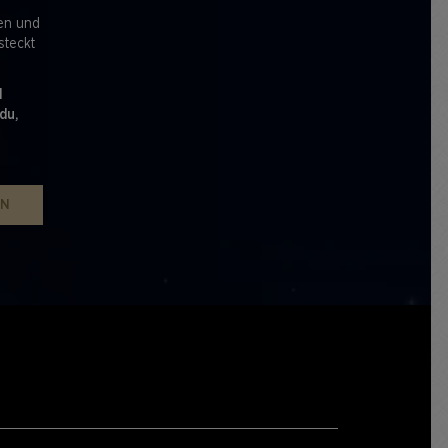
nen und
steckt
d
du,
EN