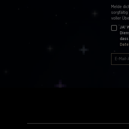
Melde dic
sorgfältig
voller Üb
JA! 
Dien
dass
Date