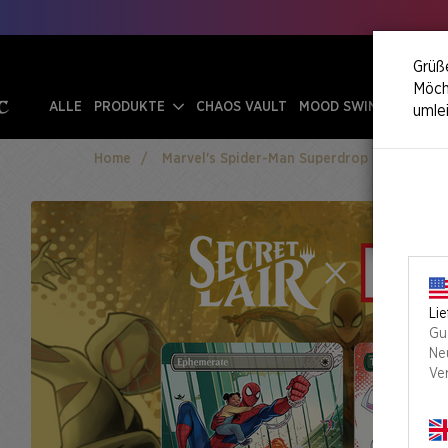
Grüße
Möcht
ALLE
PRODUKTE
CHAOS VAULT
MOOD SWINGS
umle
Home
Marvel's Spider-Man Superdrop
Secret 
Lie
Gu
Ne
Ve