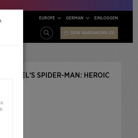
EUROPE
GERMAN
EINLOGGEN
.
DEIN WARENKORB
0
SUCHE
X MARVEL'S SPIDER-MAN: HEROIC
o,
y,
R