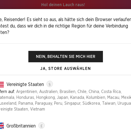
Hol deinen Lauch raus!
, Reisender! Es sieht so aus, als hätte sich dein Browser verlaufen
est du, dass wir dich in die richtige Region für deine Verbindung
iten?
Lair X Marvel's Spider-Man: Heroic Deeds
NEIN, BEHALTEN SIE MICH HIER
JA, STORE AUSWÄHLEN
SECRET LAIR 
DEEDS
$
Vereinigte Staaten
fern auf:
Argentinien, Australien, Brasilien, Chile, China, Costa Rica,
atemala, Honduras, Hongkong, Japan, Kanada, Kolumbien, Macau, Mexik
Auflage
useeland, Panama, Paraguay, Peru, Singapur, Südkorea, Taiwan, Urugua
reinigte Staaten, Vietnam
FOIL
NON-FOIL
£
Großbritannien
NICHT MEHR VERFÜGBA