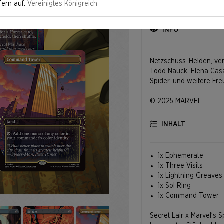
fern auf:
Vereinigtes Königreich
INFO
Netzschuss-Helden, ve
Todd Nauck, Elena Cas
Spider, und weitere Fr
© 2025 MARVEL
INHALT
1x Ephemerate
1x Three Visits
1x Lightning Greaves
1x Sol Ring
1x Command Tower
Secret Lair x Marvel’s 