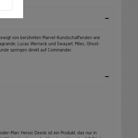
rewigt von berühmten Marvel-Kunstschaffenden wie
agrande, Lucas Werneck und Swayart. Miles, Ghost-
eunde springen direkt auf Commander.
Spider-Man: Heroic Deeds ist ein Produkt, das nur in