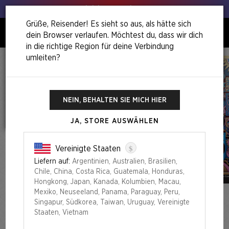
Hol deinen Lauch raus!
Grüße, Reisender! Es sieht so aus, als hätte sich
dein Browser verlaufen. Möchtest du, dass wir dich
0
in die richtige Region für deine Verbindung
umleiten?
NEIN, BEHALTEN SIE MICH HIER
JA, STORE AUSWÄHLEN
$
Vereinigte Staaten
Liefern auf:
Argentinien, Australien, Brasilien,
Chile, China, Costa Rica, Guatemala, Honduras,
Hongkong, Japan, Kanada, Kolumbien, Macau,
Mexiko, Neuseeland, Panama, Paraguay, Peru,
Singapur, Südkorea, Taiwan, Uruguay, Vereinigte
Staaten, Vietnam
WHIMSY & WONDER BUNDLE