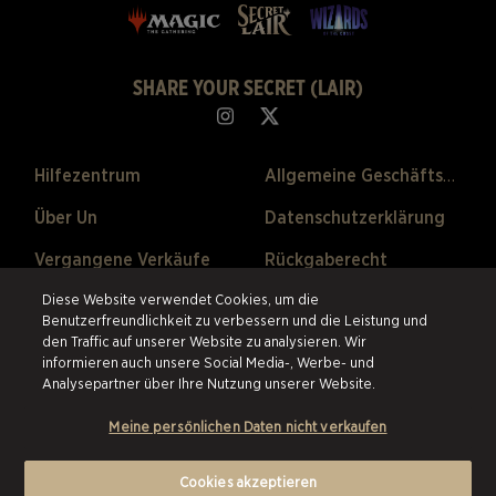
SHARE YOUR SECRET (LAIR)
Hilfezentrum
Allgemeine Geschäftsbedingungen
Über Un
Datenschutzerklärung
Vergangene Verkäufe
Rückgaberecht
Cookie-Einstellungen
Diese Website verwendet Cookies, um die
Benutzerfreundlichkeit zu verbessern und die Leistung und
den Traffic auf unserer Website zu analysieren. Wir
©2026 ESW France SAS. Alle Rechte vorbehalten.
Alle Warenzeichen sind
informieren auch unsere Social Media-, Werbe- und
Eigentum ihrer Besitzer in den USA und anderen Ländern.
ESW France
Analysepartner über Ihre Nutzung unserer Website.
SAS ist der authorisierte Wiederverkäufer und Vertriebspartner der im
online Store angebotenen Produkte.
Meine persönlichen Daten nicht verkaufen
Cookies akzeptieren