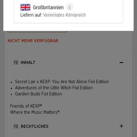
£
Großbritannien
Liefern auf:
Vereinigtes Königreich
Auflage
WHIMSY & WONDER BUNDLE
NICHT MEHR VERFÜGBAR
INHALT
Secret Lair x KEXP: You Are Not Alone Foil Edition
Adventures of the Little Witch Foil Edition
Garden Buds Foil Edition
Friends of KEXP®
Where the Music Matters®
RECHTLICHES