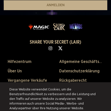
ANMELDEN
SHARE YOUR SECRET (LAIR)
Hilfezentrum
Allgemeine Geschäftsbedingungen
Über Un
Datenschutzerklärung
Vergangene Verkäufe
Rückgaberecht
Cookie-Einstellungen
Diese Website verwendet Cookies, um die
Benutzerfreundlichkeit zu verbessern und die Leistung und
den Traffic auf unserer Website zu analysieren. Wir
©2026 ESW France SAS. Alle Rechte vorbehalten.
Alle Warenzeichen sind
informieren auch unsere Social Media-, Werbe- und
Eigentum ihrer Besitzer in den USA und anderen Ländern.
ESW France
Analysepartner über Ihre Nutzung unserer Website.
SAS ist der authorisierte Wiederverkäufer und Vertriebspartner der im