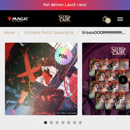
Hol deinen Lauch raus!
0
Home
Ultimate Pencil Superdrop
VroooOOOMMMMMM! Playset Bundle Foil Edition