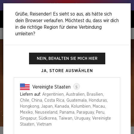
Hol deinen Lauch raus!
Grüße, Reisender! Es sieht so aus, als hätte sich
dein Browser verlaufen. Möchtest du, dass wir dich
0
in die richtige Region für deine Verbindung
umleiten?
Home
Festival In A Box Philadelphia
NEIN, BEHALTEN SIE MICH HIER
JA, STORE AUSWÄHLEN
$
Vereinigte Staaten
Liefern auf:
Argentinien, Australien, Brasilien,
Chile, China, Costa Rica, Guatemala, Honduras,
Hongkong, Japan, Kanada, Kolumbien, Macau,
Mexiko, Neuseeland, Panama, Paraguay, Peru,
Singapur, Südkorea, Taiwan, Uruguay, Vereinigte
Staaten, Vietnam