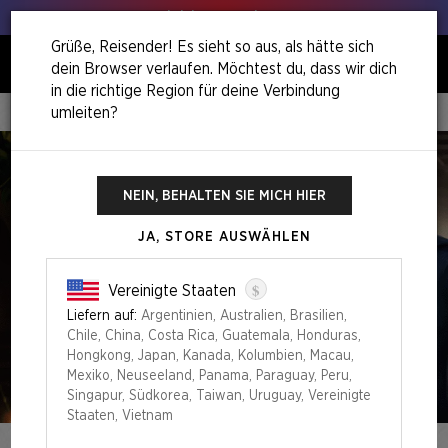
Hol deinen Lauch raus!
Grüße, Reisender! Es sieht so aus, als hätte sich
dein Browser verlaufen. Möchtest du, dass wir dich
0
in die richtige Region für deine Verbindung
umleiten?
Home
Secret Lair X Doctor Who: Regeneration
NEIN, BEHALTEN SIE MICH HIER
JA, STORE AUSWÄHLEN
$
Vereinigte Staaten
Liefern auf:
Argentinien, Australien, Brasilien,
Chile, China, Costa Rica, Guatemala, Honduras,
Hongkong, Japan, Kanada, Kolumbien, Macau,
Mexiko, Neuseeland, Panama, Paraguay, Peru,
Singapur, Südkorea, Taiwan, Uruguay, Vereinigte
Staaten, Vietnam