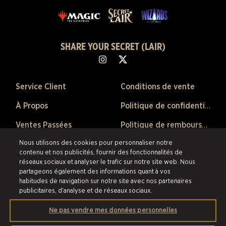
SHARE YOUR SECRET (LAIR)
Service Client
Conditions de vente
À Propos
Politique de confidentialité
Ventes Passées
Politique de remboursement
Nous utilisons des cookies pour personnaliser notre
Préférences de Cookies
contenu et nos publicités, fournir des fonctionnalités de
réseaux sociaux et analyser le trafic sur notre site web. Nous
©2026 Scalefast Inc. (faisant affaire sous le nom de ESW). Tous droits
partageons également des informations quant à vos
réservés.
Les marques citées sont la propriété de leurs détenteurs respectifs
habitudes de navigation sur notre site avec nos partenaires
aux États-Unis et dans les autres pays.
Scalefast Inc. (faisant affaire sous le
publicitaires, d'analyse et de réseaux sociaux.
nom de ESW) est le revendeur et marchand agréé pour les produits et
services proposés au sein de cette boutique en ligne.
Ne pas vendre mes données personnelles