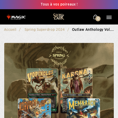
Tous à vos poireaux !
0
Accueil
Spring Superdrop 2024
Outlaw Anthology Vol. 2: Sinister Scoundrels