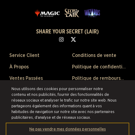
SHARE YOUR SECRET (LAIR)
Service Client
Conditions de vente
À Propos
Politique de confidentialité
Ventes Passées
Politique de remboursement
Nous utilisons des cookies pour personnaliser notre
Préférences de Cookies
contenu et nos publicités, fournir des fonctionnalités de
réseaux sociaux et analyser le trafic sur notre site web. Nous
©2026 Scalefast Inc. (faisant affaire sous le nom de ESW). Tous droits
partageons également des informations quant à vos
réservés.
Les marques citées sont la propriété de leurs détenteurs respectifs
habitudes de navigation sur notre site avec nos partenaires
aux États-Unis et dans les autres pays.
Scalefast Inc. (faisant affaire sous le
publicitaires, d'analyse et de réseaux sociaux.
nom de ESW) est le revendeur et marchand agréé pour les produits et
services proposés au sein de cette boutique en ligne.
Ne pas vendre mes données personnelles