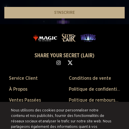
S’INSCRIRE
SHARE YOUR SECRET (LAIR)
Service Client
Conditions de vente
À Propos
Politique de confidentialité
Ventes Passées
Politique de remboursement
Nous utilisons des cookies pour personnaliser notre
Préférences de Cookies
contenu et nos publicités, fournir des fonctionnalités de
réseaux sociaux et analyser le trafic sur notre site web. Nous
©2026 Scalefast Inc. (faisant affaire sous le nom de ESW). Tous droits
partageons également des informations quant à vos
réservés.
Les marques citées sont la propriété de leurs détenteurs respectifs