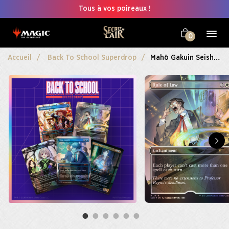
Tous à vos poireaux !
0
Accueil
Back To School Superdrop
Mahō Gakuin Seishun Hakusho — 魔法学院青春白書 Foil Edition