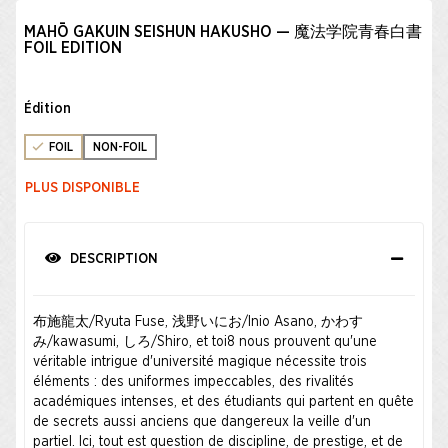
MAHŌ GAKUIN SEISHUN HAKUSHO — 魔法学院青春白書
FOIL EDITION
Édition
FOIL
NON-FOIL
PLUS DISPONIBLE
DESCRIPTION
布施龍太/Ryuta Fuse, 浅野いにお/Inio Asano, かわす
み/kawasumi, しろ/Shiro, et toi8 nous prouvent qu'une
véritable intrigue d'université magique nécessite trois
éléments : des uniformes impeccables, des rivalités
académiques intenses, et des étudiants qui partent en quête
de secrets aussi anciens que dangereux la veille d'un
partiel. Ici, tout est question de discipline, de prestige, et de