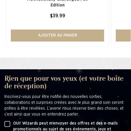
Edition​
$39.99
AJOUTER AU PANIER
Rien que pour vos yeux (et votre boîte
de réception)
Inscrivez-vous pour être notifié des nouvelles sorties,
collaborations et surprises créées avec le plus grand soin seront
prêtes à être révélées. L’avenir nous réserve bien des choses, et
c’est ainsi que vous en entendrez parler.
OUI! Wizards peut m’envoyer des offres et des e-mails
promotionnels au sujet de ses événements, jeux et