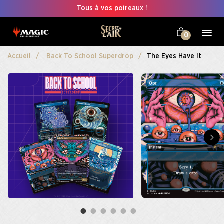
Tous à vos poireaux !
0
Accueil
Back To School Superdrop
The Eyes Have It