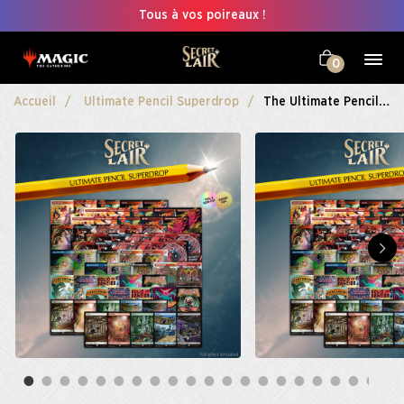
Tous à vos poireaux !
0
Accueil
Ultimate Pencil Superdrop
The Ultimate Pencil Almost Everything Bundle