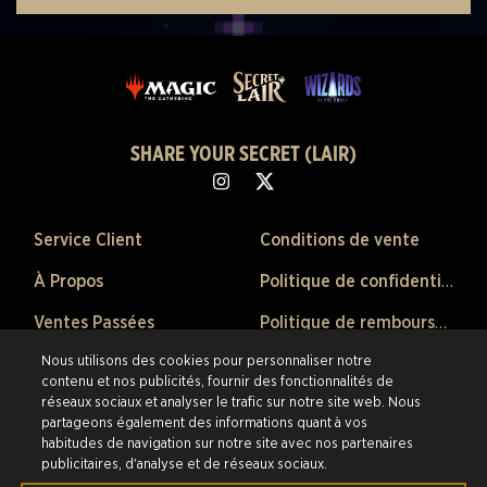
SHARE YOUR SECRET (LAIR)
Service Client
Conditions de vente
À Propos
Politique de confidentialité
Ventes Passées
Politique de remboursement
Nous utilisons des cookies pour personnaliser notre
Préférences de Cookies
contenu et nos publicités, fournir des fonctionnalités de
réseaux sociaux et analyser le trafic sur notre site web. Nous
©2026 Scalefast Inc. (faisant affaire sous le nom de ESW). Tous droits
partageons également des informations quant à vos
réservés.
Les marques citées sont la propriété de leurs détenteurs respectifs
habitudes de navigation sur notre site avec nos partenaires
aux États-Unis et dans les autres pays.
Scalefast Inc. (faisant affaire sous le
publicitaires, d'analyse et de réseaux sociaux.
nom de ESW) est le revendeur et marchand agréé pour les produits et
services proposés au sein de cette boutique en ligne.