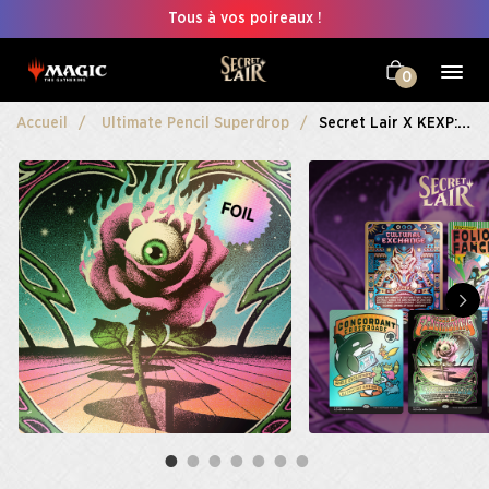
Tous à vos poireaux !
0
Accueil
Ultimate Pencil Superdrop
Secret Lair X KEXP: You Are Not Alone Foil Edition