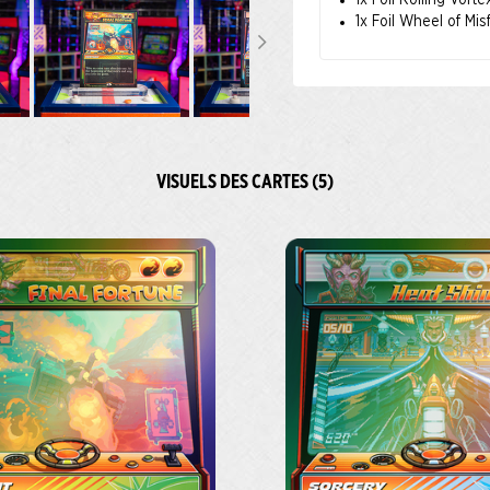
1x Foil Roiling Vorte
1x Foil Wheel of Mis
VISUELS DES CARTES (5)