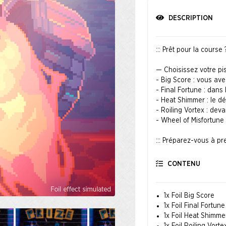
DESCRIPTION
::: Prêt pour la cours
— Choisissez votre pi
- Big Score : vous ave
- Final Fortune : dans
- Heat Shimmer : le d
- Roiling Vortex : dev
- Wheel of Misfortune
::: Préparez-vous à pre
3 … 2 … 1 … PARTEZ !
CONTENU
Illustrations par 6VCR
1x Foil Big Score
1x Foil Final Fortune
1x Foil Heat Shimme