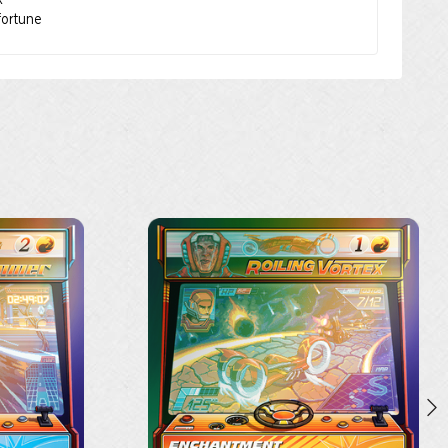
x
fortune