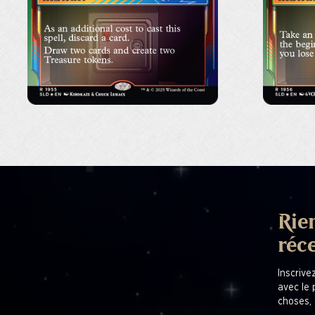
Rien
réc
Inscrive
avec le 
choses, 