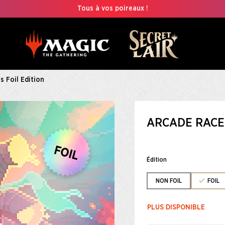
Tous à vos poireaux !
s Foil Edition
ARCADE RACER
Édition
NON FOIL
FOIL
PLUS DISPONIBLE