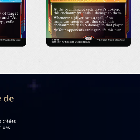
e de
es créées
en des