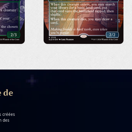
e de
es créées
en des