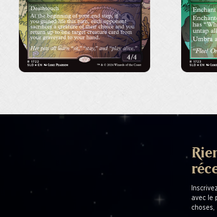
Rien
réc
Inscrive
avec le 
choses, 