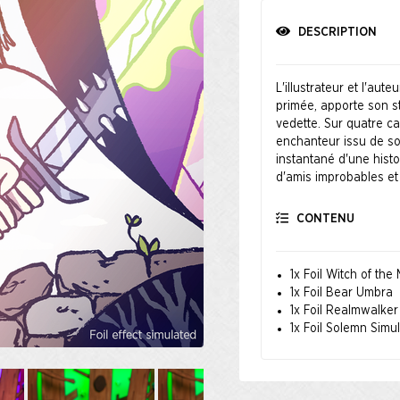
DESCRIPTION
L'illustrateur et l'au
primée, apporte son s
vedette. Sur quatre c
enchanteur issu de so
instantané d'une histo
d'amis improbables et
CONTENU
1x Foil Witch of the
1x Foil Bear Umbra
1x Foil Realmwalker
1x Foil Solemn Simu