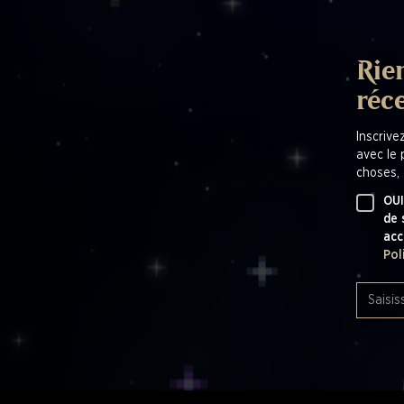
Rien
réc
Inscrive
avec le 
choses, 
OUI
de 
acc
Pol