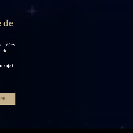
e de
es créées
en des
u sujet
IRE