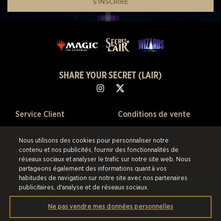
S’INSCRIRE
SHARE YOUR SECRET (LAIR)
Service Client
Conditions de vente
À Propos
Politique de confidentialité
Nous utilisons des cookies pour personnaliser notre
contenu et nos publicités, fournir des fonctionnalités de
Ventes Passées
Politique de remboursement
réseaux sociaux et analyser le trafic sur notre site web. Nous
partageons également des informations quant à vos
Préférences de Cookies
habitudes de navigation sur notre site avec nos partenaires
publicitaires, d'analyse et de réseaux sociaux.
©2026 Scalefast Inc. (faisant affaire sous le nom de ESW). Tous droits
réservés.
Les marques citées sont la propriété de leurs détenteurs respectifs
Ne pas vendre mes données personnelles
aux États-Unis et dans les autres pays.
Scalefast Inc. (faisant affaire sous le
nom de ESW) est le revendeur et marchand agréé pour les produits et