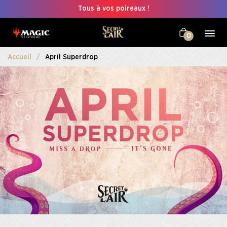
Tous à vos poireaux !
0
Accueil
April Superdrop