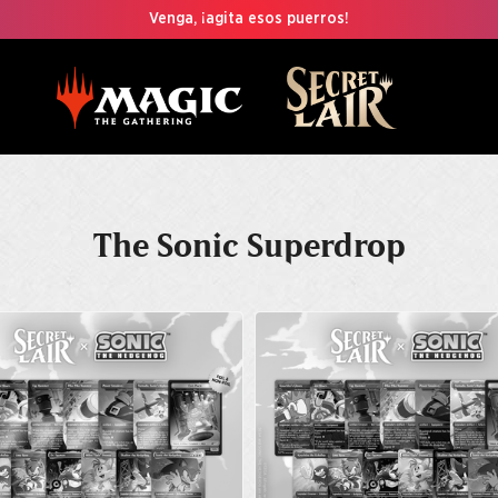
Venga, ¡agita esos puerros!
The Sonic Superdrop