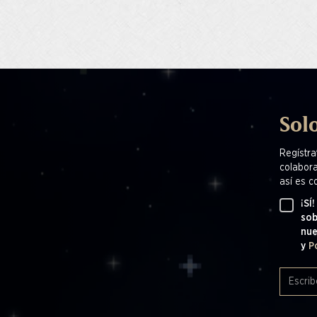
Solo
Regístra
colabora
así es c
¡SÍ
sob
nu
y
P