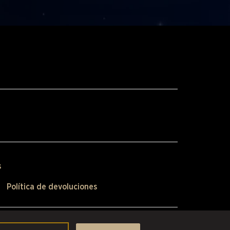
s
Política de devoluciones
 Unidos y otros países.
Scalefast Inc. (que opera como ESW) es el