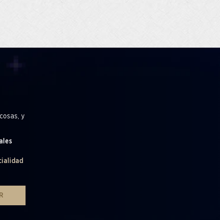
cosas, y
ales
cialidad
R