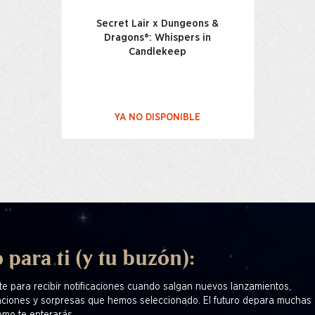
Secret Lair x Dungeons &
Dragons®: Whispers in
Candlekeep
YA NO DISPONIBLE
 para ti (y tu buzón):
te para recibir notificaciones cuando salgan nuevos lanzamientos,
ciones y sorpresas que hemos seleccionado. El futuro depara muchas 