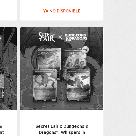
YA NO DISPONIBLE
&
Secret Lair x Dungeons &
nt
Dragons®: Whispers in