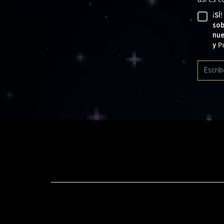
así es c
¡SÍ
sob
nu
y
P