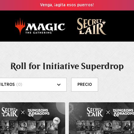
Venga, ¡agita esos puerros!
Roll for Initiative Superdrop
FILTROS
(0)
PRECIO