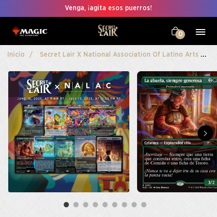
Venga, ¡agita esos puerros!
0
Inicio
Secret Lair X National Association Of Latino Arts And Cultures