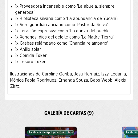
1x Proveedora incansable como 'La abuela, siempre
generosa'
1x Biblioteca silvana como 'La abundancia de Yucahú'
1x Verdiguardián anciano como 'Pastor da Selva'
1x Iteración expresiva como 'La danza del pueblo'
1x Xenagos, dios del deleite como 'La Madre Tierra'
1x Grebas relámpago como 'Chancla relámpago'
1x Anillo solar
1x Comida Token
1x Tesoro Token
Ilustraciones de Caroline Gariba, Josu Hernaiz, Izzy, Ledania,
Mónica Paola Rodríguez, Ernanda Souza, Babs Webb, Alexis
Ziritt.
GALERÍA DE CARTAS (9)