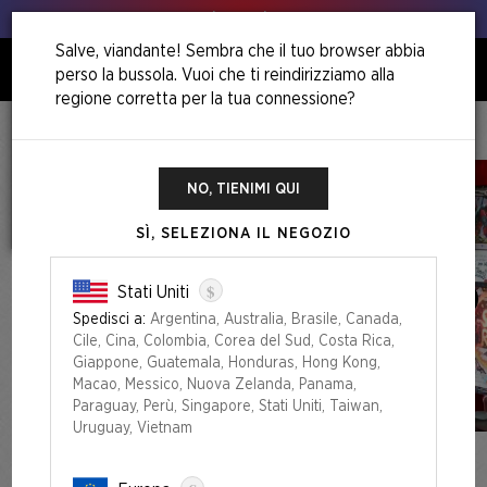
Animo, animo!
Salve, viandante! Sembra che il tuo browser abbia
perso la bussola. Vuoi che ti reindirizziamo alla
0
regione corretta per la tua connessione?
Home
I Fixed It (You're Welcome)
Secret Lair X Marvel's Deadpool: I Fixed It (You're Welcome) Pool Party Foil Edition
NO, TIENIMI QUI
SÌ, SELEZIONA IL NEGOZIO
$
Stati Uniti
Spedisci a:
Argentina, Australia, Brasile, Canada,
Cile, Cina, Colombia, Corea del Sud, Costa Rica,
Giappone, Guatemala, Honduras, Hong Kong,
Macao, Messico, Nuova Zelanda, Panama,
Paraguay, Perù, Singapore, Stati Uniti, Taiwan,
Uruguay, Vietnam