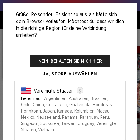
Hol deinen Lauch raus!
Grüße, Reisender! Es sieht so aus, als hätte sich
dein Browser verlaufen. Möchtest du, dass wir dich
0
in die richtige Region für deine Verbindung
umleiten?
Home
I Fixed It (You're Welcome)
Secret Lair X Marvel's Deadpool: I Fixed It (You're Welcome) Pool Party Foil Edition
NEIN, BEHALTEN SIE MICH HIER
JA, STORE AUSWÄHLEN
$
Vereinigte Staaten
Liefern auf:
Argentinien, Australien, Brasilien,
Chile, China, Costa Rica, Guatemala, Honduras,
Hongkong, Japan, Kanada, Kolumbien, Macau,
Mexiko, Neuseeland, Panama, Paraguay, Peru,
Singapur, Südkorea, Taiwan, Uruguay, Vereinigte
Staaten, Vietnam