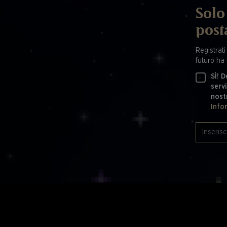
Solo 
post
Registrati
futuro ha 
SÌ! D
servi
nost
Info