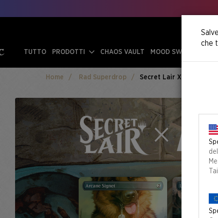
Salve
che t
TUTTO
PRODOTTI
CHAOS VAULT
MOOD SWINGS
Home
Rad Superdrop
Secret Lair X Fallout®: G
Spe
de
Mes
Ta
Spe