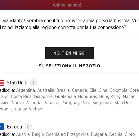
Animo, animo!
, viandante! Sembra che il tuo browser abbia perso la bussola. Vu
i reindirizziamo alla regione corretta per la tua connessione?
reet The Dog Foil Edition​
NO, TIENIMI QUI
SÌ, SELEZIONA IL NEGOZIO
SECRET LAIR X
$
EDITION​
Stati Uniti
disci a:
Argentina, Australia, Brasile, Canada, Cile, Cina, Colombia, Cor
l Sud, Costa Rica, Giappone, Guatemala, Honduras, Hong Kong, Macao,
sico, Nuova Zelanda, Panama, Paraguay, Perù, Singapore, Stati Uniti,
Edizione
iwan, Uruguay, Vietnam
FOIL
NON-FOIL
€
Europa
disci a:
Austria, Belgio, Bosnia ed Erzegovina, Bulgaria, Cechia, Cipro,
NON PIÙ DISPONIBLE