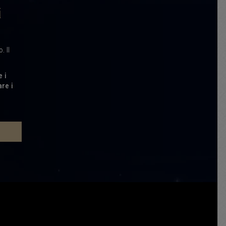
i
. Il
e i
are i
E