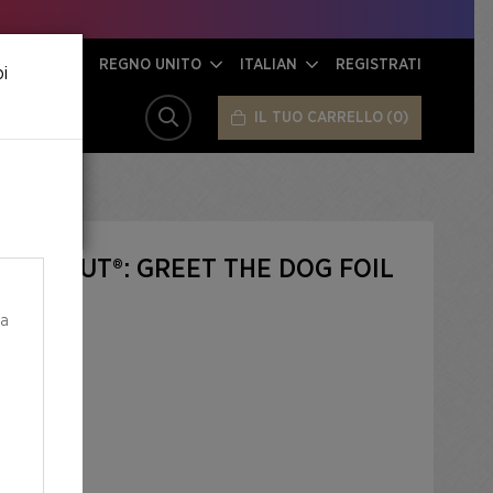
REGNO UNITO
ITALIAN
REGISTRATI
oi
IL TUO CARRELLO
0
CERCA
 FALLOUT®: GREET THE DOG FOIL
ea