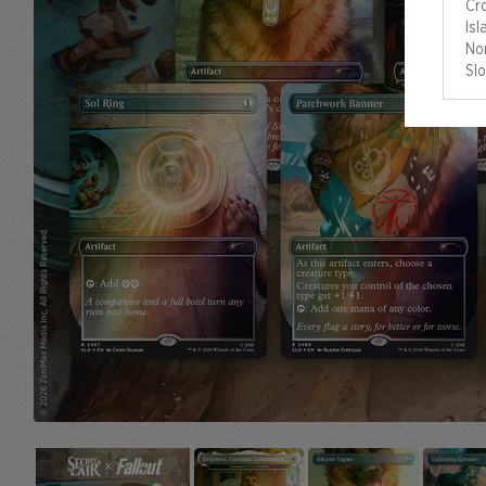
Cro
Isl
Nor
Slo