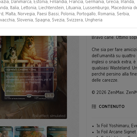
azia, Danimarca, Estonia, Finlandia, Francia, Germania, Grecia, Irlanda,
anda, Italia, Lettonia, Liechtenstein, Lituania, Lussemburgo, Macedonia d
d, Malta, Norvegia, Paesi Bassi, Polonia, Portogallo, Romania, Serbia,
DESCRIZIONE
vacchia, Slovenia, Spagna, Svezia, Svizzera, Ungheria
Bravo cane. Ottimo sop
Che sia per fare amicizi
dell’umanità su quattro
inglesi o snack extra, è
qualsiasi Wasteland. U
perché persino alla fine
delle carezze.
© 2026 ZeniMax. ZeniM
registrati delle società d
CONTENUTO
1x Foil Yoshimaru, E
1x Foil Arcane Signet