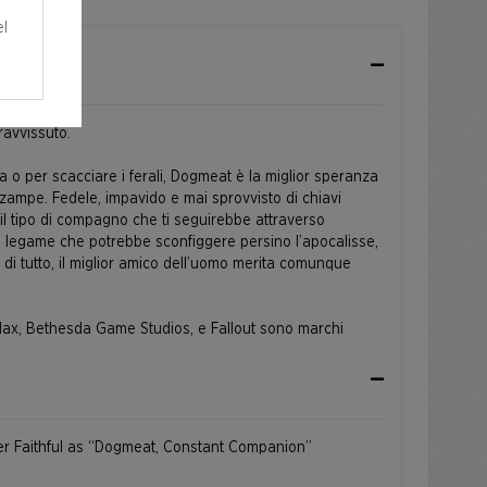
el
ravvissuto.
a o per scacciare i ferali, Dogmeat è la miglior speranza
 zampe. Fedele, impavido e mai sprovvisto di chiavi
 il tipo di compagno che ti seguirebbe attraverso
n legame che potrebbe sconfiggere persino l’apocalisse,
 di tutto, il miglior amico dell’uomo merita comunque
ax, Bethesda Game Studios, e Fallout sono marchi
el gruppo ZeniMax. Tutti i diritti riservati.
ver Faithful as “Dogmeat, Constant Companion”