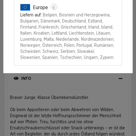
€
Europe
SECRET LAIR X FALLOUT®: GREET THE DOG FOIL
EDITION​
Liefern auf:
Belgien, Bosnien und Herzegowina,
Bulgarien, Dänemark, Deutschland, Estland,
Finnland, Frankreich, Griechenland, Irland, Island,
Auflage
Italien, Kroatien, Lettland, Liechtenstein, Litauen,
Luxemburg, Malta, Niederlande, Nordmazedonien,
FOIL
NON-FOIL
Norwegen, Österreich, Polen, Portugal, Rumänien,
Schweden, Schweiz, Serbien, Slowakei,
NICHT MEHR VERFÜGBAR
Slowenien, Spanien, Tschechien, Ungarn, Zypern
INFO
Braver Junge. Klasse Überlebenskünstler.
Ob beim Apportieren oder beim Abwehren von Wilden,
Dogmeat ist der letzte Hoffnungsschimmer der Menschheit
auf vier Pfoten. Treu, furchtlos und nie ohne
Ersatzschraubenschlüssel oder Snack unterwegs – er ist die
Art von Begleiter, der du durch jedes Ödland folgen würdest.