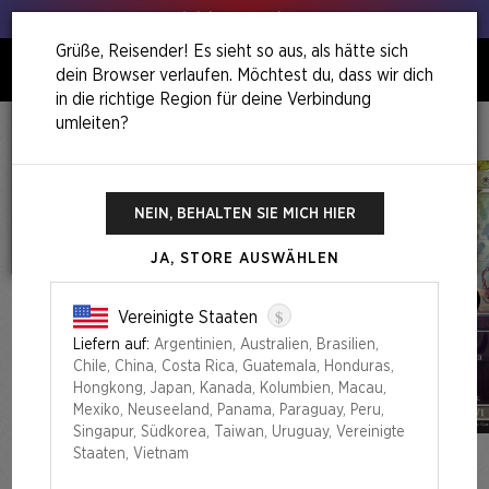
Hol deinen Lauch raus!
Grüße, Reisender! Es sieht so aus, als hätte sich
dein Browser verlaufen. Möchtest du, dass wir dich
0
in die richtige Region für deine Verbindung
umleiten?
Home
Rad Superdrop
Secret Lair X Fallout®: Greet The Dog Foil Edition​
NEIN, BEHALTEN SIE MICH HIER
JA, STORE AUSWÄHLEN
$
Vereinigte Staaten
Liefern auf:
Argentinien, Australien, Brasilien,
Chile, China, Costa Rica, Guatemala, Honduras,
Hongkong, Japan, Kanada, Kolumbien, Macau,
Mexiko, Neuseeland, Panama, Paraguay, Peru,
Singapur, Südkorea, Taiwan, Uruguay, Vereinigte
Staaten, Vietnam