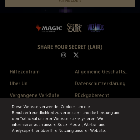
ANMELDEN
SHARE YOUR SECRET (LAIR)
Hilfezentrum
Allgemeine Geschäftsbedingungen
Über Un
Datenschutzerklärung
Vergangene Verkäufe
Rückgaberecht
Cookie-Einstellungen
Diese Website verwendet Cookies, um die
Benutzerfreundlichkeit zu verbessern und die Leistung und
den Traffic auf unserer Website zu analysieren. Wir
©2026 ESW France SAS. Alle Rechte vorbehalten.
Alle Warenzeichen sind
informieren auch unsere Social Media-, Werbe- und
Eigentum ihrer Besitzer in den USA und anderen Ländern.
ESW France
Analysepartner über Ihre Nutzung unserer Website.
SAS ist der authorisierte Wiederverkäufer und Vertriebspartner der im
online Store angebotenen Produkte.