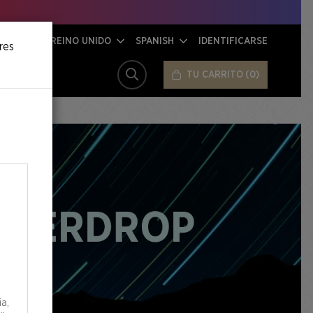
REINO UNIDO
SPANISH
IDENTIFICARSE
res
TU CARRITO
0
BUSCAR
ia,