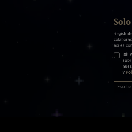
Solo
Regístrat
colaborac
así es co
¡SÍ!
sobr
nues
y
Pol