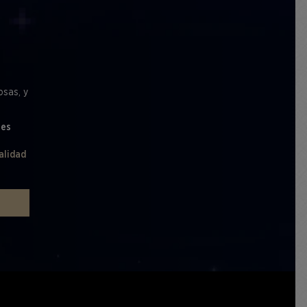
osas, y
les
alidad