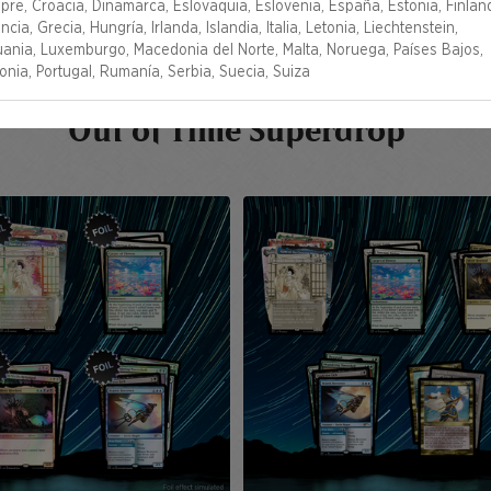
pre, Croacia, Dinamarca, Eslovaquia, Eslovenia, España, Estonia, Finland
ncia, Grecia, Hungría, Irlanda, Islandia, Italia, Letonia, Liechtenstein,
tuania, Luxemburgo, Macedonia del Norte, Malta, Noruega, Países Bajos,
onia, Portugal, Rumanía, Serbia, Suecia, Suiza
Out of Time Superdrop