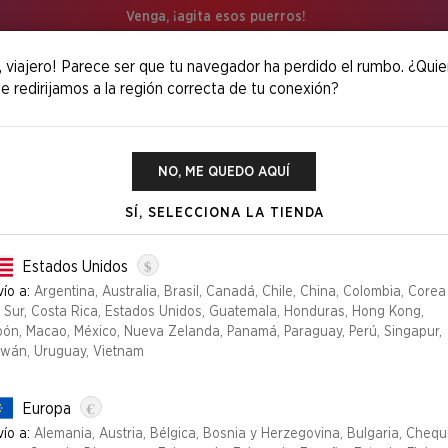
Venga, ¡agita esos puerros!
, viajero! Parece ser que tu navegador ha perdido el rumbo. ¿Quie
e redirijamos a la región correcta de tu conexión?
NO, ME QUEDO AQUÍ
SÍ, SELECCIONA LA TIENDA
$
Estados Unidos
ío a:
Argentina, Australia, Brasil, Canadá, Chile, China, Colombia, Corea
l Sur, Costa Rica, Estados Unidos, Guatemala, Honduras, Hong Kong,
pón, Macao, México, Nueva Zelanda, Panamá, Paraguay, Perú, Singapur,
iwán, Uruguay, Vietnam
€
Europa
ío a:
Alemania, Austria, Bélgica, Bosnia y Herzegovina, Bulgaria, Chequ