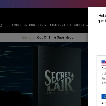
¡Hola
que t
TODO
PRODUCTOS
CHAOS VAULT
MOOD SWINGS
Inicio
Out Of Time Superdrop
Env
de
Ja
Ta
Env