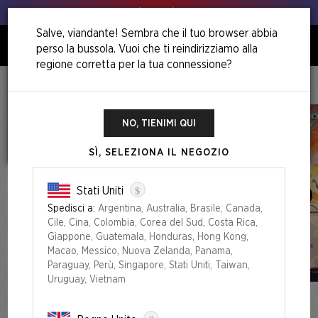
Animo, animo!
Salve, viandante! Sembra che il tuo browser abbia
perso la bussola. Vuoi che ti reindirizziamo alla
0
regione corretta per la tua connessione?
Home
Back To School Superdrop
Return To Mystical Archive Foil Edition
NO, TIENIMI QUI
SÌ, SELEZIONA IL NEGOZIO
$
Stati Uniti
Spedisci a:
Argentina, Australia, Brasile, Canada,
Cile, Cina, Colombia, Corea del Sud, Costa Rica,
Giappone, Guatemala, Honduras, Hong Kong,
Macao, Messico, Nuova Zelanda, Panama,
Paraguay, Perù, Singapore, Stati Uniti, Taiwan,
Uruguay, Vietnam