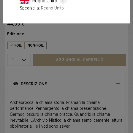
£
Regno Unito
Spedisci a:
Regno Unito
Foil
RETURN TO MYSTICAL ARCHIVE FOIL EDITION
44,99 €
Edizione
FOIL
NON-FOIL
Seleziona la quantità
AGGIUNGI AL CARRELLO
DESCRIZIONE
Archeorocca la chiama storia. Prismari la chiama
performance. Pennargento la chiama presentazione.
Germoglioscuro la chiama pratica. Quandrix la chiama
inevitabile. L’Archivio Mistico la chiama semplicemente lettura
obbligatoria... e i voti sono severi.