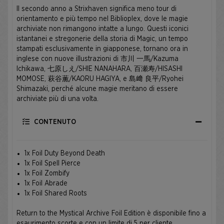
Il secondo anno a Strixhaven significa meno tour di
orientamento e più tempo nel Biblioplex, dove le magie
archiviate non rimangono intatte a lungo. Questi iconici
istantanei e stregonerie della storia di Magic, un tempo
stampati esclusivamente in giapponese, tornano ora in
inglese con nuove illustrazioni di 市川 一馬/Kazuma
Ichikawa, 七原しえ/SHIE NANAHARA, 百瀬寿/HISASHI
MOMOSE, 萩谷薫/KAORU HAGIYA, e 島﨑 良平/Ryohei
Shimazaki, perché alcune magie meritano di essere
archiviate più di una volta.
CONTENUTO
1x Foil Duty Beyond Death
1x Foil Spell Pierce
1x Foil Zombify
1x Foil Abrade
1x Foil Shared Roots
Return to the Mystical Archive Foil Edition è disponibile fino a
esaurimento scorte e con un limite di 5 per cliente.