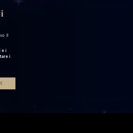
i
o. Il
 e i
tare i
RE