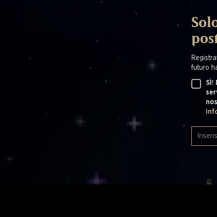
Solo
pos
Registrat
futuro ha
SÌ!
ser
nos
Inf