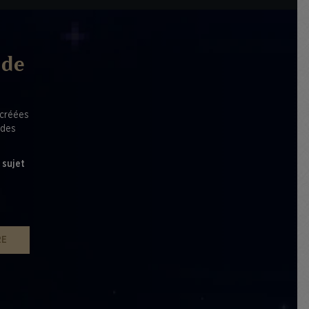
 de
 créées
 des
 sujet
RE