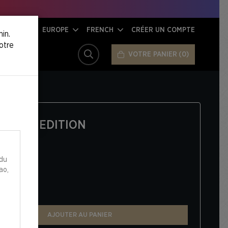
EUROPE
FRENCH
CRÉER UN COMPTE
in.
otre
VOTRE PANIER
0
RECHERCHER
 - 1ST EDITION
 du
ao,
UNDLE
AJOUTER AU PANIER