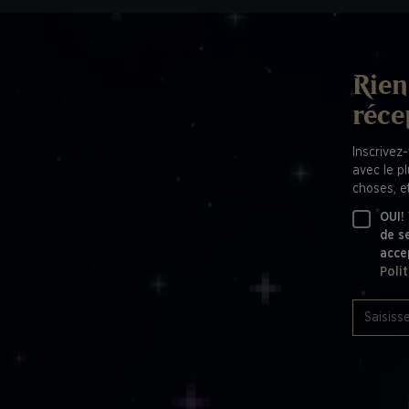
Rien
réce
Inscrivez-
avec le p
choses, et
OUI!
de s
acce
Poli