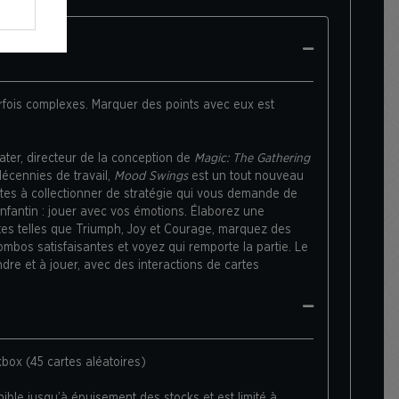
rfois complexes. Marquer des points avec eux est
er, directeur de la conception de
Magic: The Gathering
décennies de travail,
Mood Swings
est un tout nouveau
rtes à collectionner de stratégie qui vous demande de
nfantin : jouer avec vos émotions. Élaborez une
rtes telles que Triumph, Joy et Courage, marquez des
ombos satisfaisantes et voyez qui remporte la partie. Le
ndre et à jouer, avec des interactions de cartes
 chaque partie différente.
5 cartes au hasard parmi un total de 133, ce qui est tout
4 joueurs. Et comme plus de cartes signifie plus
 toujours vous en servir de point de départ pour
box (45 cartes aléatoires)
ble jusqu’à épuisement des stocks et est limité à