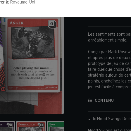
rer à:
Royaume-Uni
DESCRIPTION
Les sentiments sont pa
agréablement simple.
Conçu par Mark Rosewat
et après plus de deux 
prototype de jeu de ca
faire quelque chose d’e
stratégie autour de ca
points, enchaînez les c
jeu est facile à compre
ingénieuses qui rendent
CONTENU
Chaque boîte contient 4
le nécessaire pour 2 à 
d’humeurs, vous pouvez
1x Mood Swings Deck
évoluer.
Mood Swings est disponi