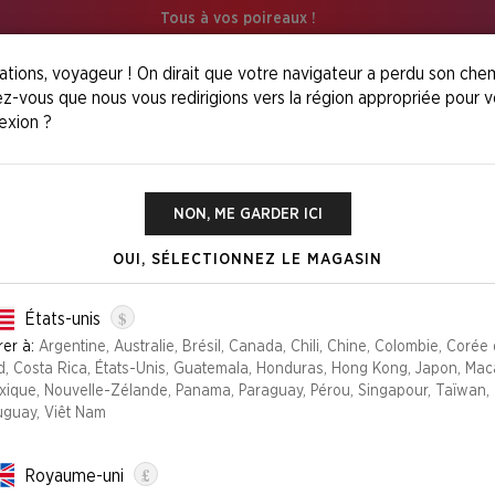
Tous à vos poireaux !
ations, voyageur ! On dirait que votre navigateur a perdu son chem
z-vous que nous vous redirigions vers la région appropriée pour v
exion ?
on
NON, ME GARDER ICI
OUI, SÉLECTIONNEZ LE MAGASIN
MOOD SWINGS™
29,99 €
$
États-unis
rer à:
Argentine, Australie, Brésil, Canada, Chili, Chine, Colombie, Corée
Édition
d, Costa Rica, États-Unis, Guatemala, Honduras, Hong Kong, Japon, Mac
xique, Nouvelle-Zélande, Panama, Paraguay, Pérou, Singapour, Taïwan,
MOOD SWINGS
B
uguay, Viêt Nam
Select quantity
£
Royaume-uni