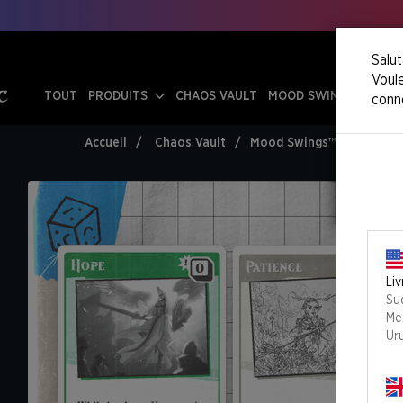
Salut
Voule
TOUT
PRODUITS
CHAOS VAULT
MOOD SWINGS
conn
Accueil
Chaos Vault
Mood Swings™ - 1st Editi
Liv
Su
Me
Ur