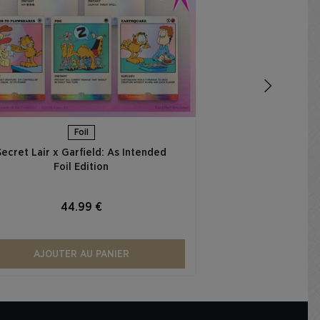
44
AJOUTER
Foil
Secret Lair x Garfield: As Intended
Foil Edition​
44.99 €
AJOUTER AU PANIER