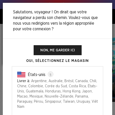
Tous à vos poireaux !
Salutations, voyageur ! On dirait que votre
navigateur a perdu son chemin. Voulez-vous que
0
nous vous redirigions vers la région appropriée
pour votre connexion ?
Accueil
Secret Scare Superdrop
Secret Lair X Furby: Doo-Ay Noo-Lah Foil Edition​
NON, ME GARDER ICI
OUI, SÉLECTIONNEZ LE MAGASIN
$
États-unis
Livrer à:
Argentine, Australie, Brésil, Canada, Chili,
Chine, Colombie, Corée du Sud, Costa Rica, États-
Unis, Guatemala, Honduras, Hong Kong, Japon,
Macao, Mexique, Nouvelle-Zélande, Panama,
Paraguay, Pérou, Singapour, Taïwan, Uruguay, Viêt
Nam