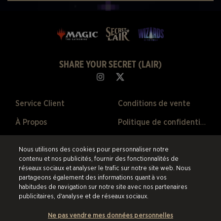
SHARE YOUR SECRET (LAIR)
Service Client
Conditions de vente
À Propos
Politique de confidentialité
Ventes Passées
Politique de remboursement
Nous utilisons des cookies pour personnaliser notre
Préférences de Cookies
contenu et nos publicités, fournir des fonctionnalités de
réseaux sociaux et analyser le trafic sur notre site web. Nous
partageons également des informations quant à vos
©2026 ESW France SAS. Tous droits réservés.
Les marques citées sont la
habitudes de navigation sur notre site avec nos partenaires
propriété de leurs détenteurs respectifs aux États-Unis et dans les autres
publicitaires, d'analyse et de réseaux sociaux.
pays.
ESW France SAS est le revendeur et marchand agréé pour les
produits et services proposés au sein de cette boutique en ligne.
Ne pas vendre mes données personnelles