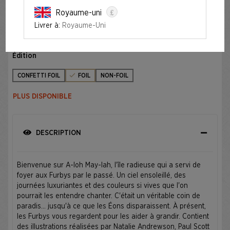
£
Royaume-uni
SECRET LAIR X FURBY: DOO-AY NOO-LAH FOIL
EDITION​
Livrer à:
Royaume-Uni
Édition
CONFETTI FOIL
FOIL
NON-FOIL
PLUS DISPONIBLE
DESCRIPTION
Bienvenue sur A-loh May-lah, l'île radieuse qui a servi de
foyer aux Furbys par le passé. Un ciel ensoleillé, des
journées luxuriantes et des couleurs si vives que l'on
pourrait les entendre chanter. C'était un véritable coin de
paradis... jusqu'à ce que les Éons disparaissent. À présent,
les Furbys vous regardent pour les aider à grandir. Contient
des illustrations réalisées par Natalie Andrewson, Paul Scott