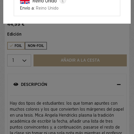
£
Reino Unido
Envío a:
Reino Unido
Foil
NOTEBOOK GENIUS FOIL EDITION
44,99 €
Edición
FOIL
NON-FOIL
Seleccione una cantidad
AÑADIR A LA CESTA
DESCRIPCIÓN
Hay dos tipos de estudiantes: los que toman apuntes con
muchos colores y los que convierten los márgenes del papel
en una tesis. Mica Angela Hendricks plasma la tradición
académica de escribir la fecha, añadir una lista de tres
puntos convincentes y, a continuación, pasarse el resto de
la clase sin tomar ni una sola nota más mientras el profesor