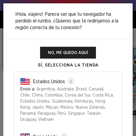
Venga, ¡agita esos puerros!
¡Hola, viajero! Parece ser que tu navegador ha
perdido el rumbo. ¿Quieres que te redirijamos a la
0
región correcta de tu conexión?
Inicio
Back To School Superdrop
Notebook Genius Foil Edition
NO, ME QUEDO AQUÍ
SÍ, SELECCIONA LA TIENDA
$
Estados Unidos
Envío a:
Argentina, Australia, Brasil, Canadá,
Chile, China, Colombia, Corea del Sur, Costa Rica,
Estados Unidos, Guatemala, Honduras, Hong
Kong, Japón, Macao, México, Nueva Zelanda,
Panamá, Paraguay, Perú, Singapur, Taiwán,
Uruguay, Vietnam