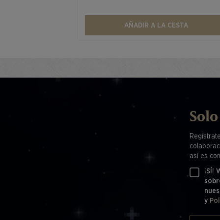
AÑADIR A LA CESTA
Solo
Regístrat
colaborac
así es co
¡SÍ!
sobr
nues
y
Pol