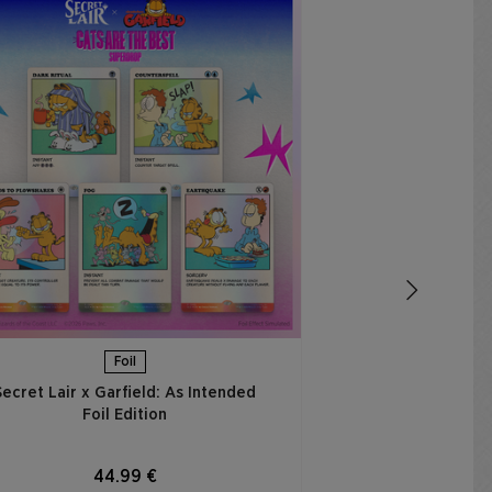
Secret Lair x 
Thought is to 
Ed
44
AÑADIR
Foil
Secret Lair x Garfield: As Intended
Foil Edition​
44.99 €