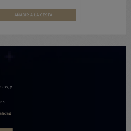
AÑADIR A LA CESTA
osas, y
les
alidad