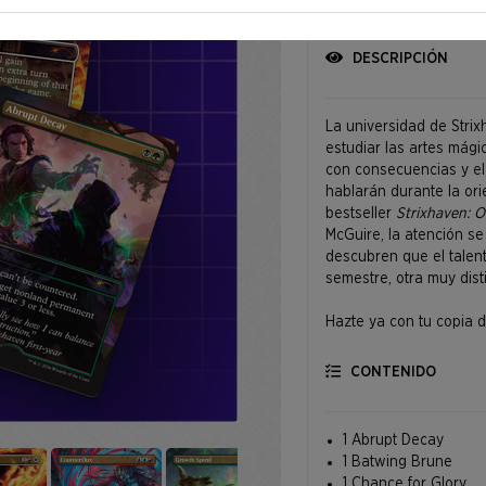
DESCRIPCIÓN
La universidad de Stri
estudiar las artes mági
con consecuencias y el 
hablarán durante la or
bestseller
Strixhaven: 
McGuire, la atención se
descubren que el talent
semestre, otra muy disti
Hazte ya con tu copia 
y conoce a los estudia
cada lección viene aco
CONTENIDO
Con ilustraciones de N
1 Abrupt Decay
1 Batwing Brune
1 Chance for Glory