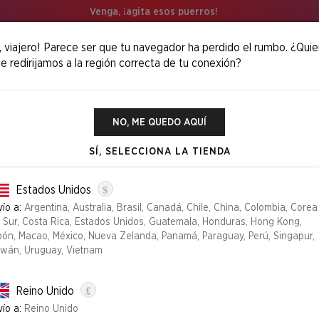
Venga, ¡agita esos puerros!
, viajero! Parece ser que tu navegador ha perdido el rumbo. ¿Quie
e redirijamos a la región correcta de tu conexión?
aos
NO, ME QUEDO AQUÍ
SÍ, SELECCIONA LA TIENDA
OMENS OF CH
$
Estados Unidos
34,99 €
ío a:
Argentina, Australia, Brasil, Canadá, Chile, China, Colombia, Corea
l Sur, Costa Rica, Estados Unidos, Guatemala, Honduras, Hong Kong,
Edición
pón, Macao, México, Nueva Zelanda, Panamá, Paraguay, Perú, Singapur,
iwán, Uruguay, Vietnam
FOIL
NON-FOIL
£
Reino Unido
Seleccione una cantida
ío a:
Reino Unido