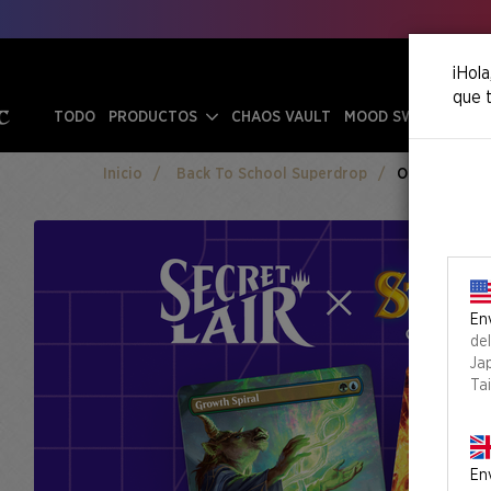
¡Hola
que t
TODO
PRODUCTOS
CHAOS VAULT
MOOD SWINGS
Inicio
Back To School Superdrop
Omens Of Ch
Env
de
Ja
Ta
Env