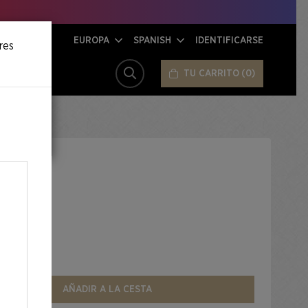
EUROPA
SPANISH
IDENTIFICARSE
res
TU CARRITO
0
BUSCAR
AOS
d
AÑADIR A LA CESTA