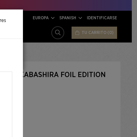
EUROPA
SPANISH
IDENTIFICARSE
res
TU CARRITO
0
BUSCAR
IRI SAKABASHIRA FOIL EDITION