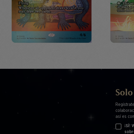
Solo
Regístrat
colaborac
así es co
¡SÍ!
sobr