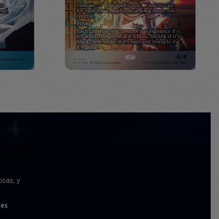
osas, y
les