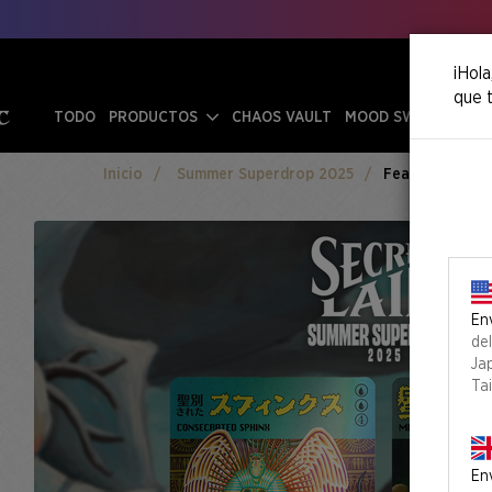
¡Hola
que t
TODO
PRODUCTOS
CHAOS VAULT
MOOD SWINGS
Inicio
Summer Superdrop 2025
Featuring: Imir
Env
de
Ja
Ta
Env