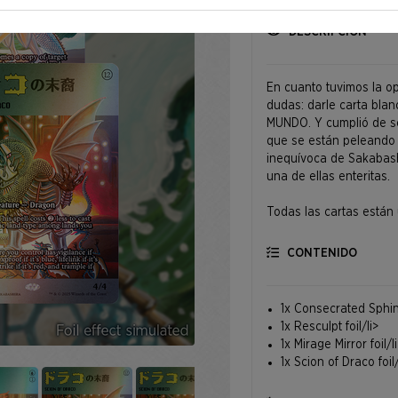
DESCRIPCIÓN
En cuanto tuvimos la o
dudas: darle carta bl
MUNDO. Y cumplió de so
que se están peleando 
inequívoca de Sakabashi
una de ellas enteritas.
Todas las cartas están
CONTENIDO
1x Consecrated Sphinx
1x Resculpt foil/li>
1x Mirage Mirror foil/l
1x Scion of Draco foil/