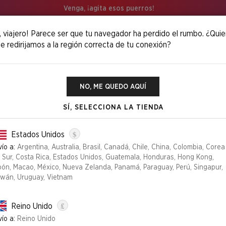
Venga, ¡agita esos puerros!
, viajero! Parece ser que tu navegador ha perdido el rumbo. ¿Quie
e redirijamos a la región correcta de tu conexión?
i Sakabashira Foil Edition
NO, ME QUEDO AQUÍ
SÍ, SELECCIONA LA TIENDA
FEATURING: IM
$
Estados Unidos
ío a:
Argentina, Australia, Brasil, Canadá, Chile, China, Colombia, Corea
l Sur, Costa Rica, Estados Unidos, Guatemala, Honduras, Hong Kong,
Edición
pón, Macao, México, Nueva Zelanda, Panamá, Paraguay, Perú, Singapur,
iwán, Uruguay, Vietnam
FOIL
NON-FOIL
£
Reino Unido
YA NO DISPONIBLE
ío a:
Reino Unido