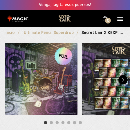
Venga, ¡agita esos puerros!
0
Inicio
Ultimate Pencil Superdrop
Secret Lair X KEXP: Where The Music Matters® Foil Bundle