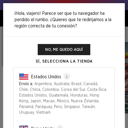
Venga, ¡agita esos puerros!
¡Hola, viajero! Parece ser que tu navegador ha
perdido el rumbo. ¿Quieres que te redirijamos a la
0
región correcta de tu conexión?
Inicio
Ultimate Pencil Superdrop
The Ultimate Pencil Almost Everything Bundle
NO, ME QUEDO AQUÍ
SÍ, SELECCIONA LA TIENDA
$
Estados Unidos
Envío a:
Argentina, Australia, Brasil, Canadá,
Chile, China, Colombia, Corea del Sur, Costa Rica,
Estados Unidos, Guatemala, Honduras, Hong
Kong, Japón, Macao, México, Nueva Zelanda,
Panamá, Paraguay, Perú, Singapur, Taiwán,
Uruguay, Vietnam