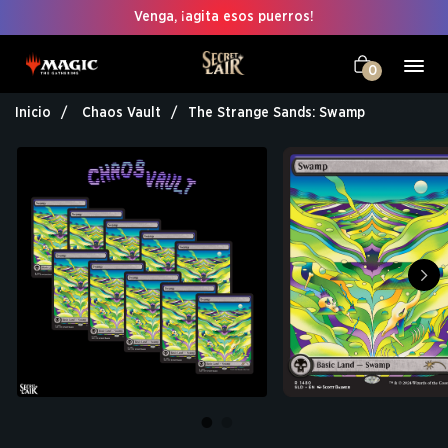
Venga, ¡agita esos puerros!
0
Inicio
Chaos Vault
The Strange Sands: Swamp