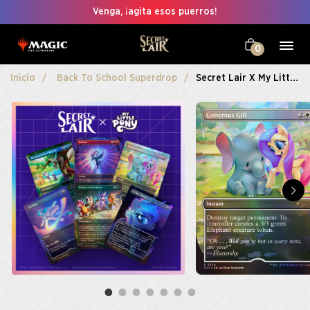
Venga, ¡agita esos puerros!
0
Inicio
Back To School Superdrop
Secret Lair X My Little Pony: Friendship Is Magic Foil Edition