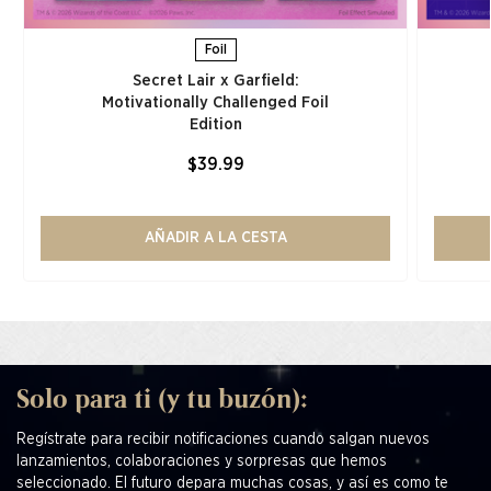
Foil
Secret Lair x Garfield:
Motivationally Challenged Foil
Edition​
$39.99
AÑADIR A LA CESTA
Solo para ti (y tu buzón):
Regístrate para recibir notificaciones cuando salgan nuevos
lanzamientos, colaboraciones y sorpresas que hemos
seleccionado. El futuro depara muchas cosas, y así es como te