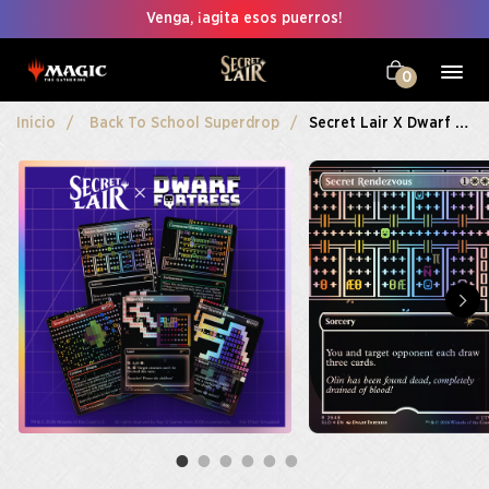
Venga, ¡agita esos puerros!
0
Inicio
Back To School Superdrop
Secret Lair X Dwarf Fortress: Create New World Foil Edition