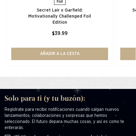
Foil
Secret Lair x Garfield:
S
Motivationally Challenged Foil
Edition​
$39.99
AÑADIR A LA CESTA
Solo para ti (y tu buzón):
Regístrate para recibir notificaciones cuando salgan nuevos
lanzamientos, colaboraciones y sorpresas que hemos
seleccionado. El futuro depara muchas cosas, y así es como te
enterarás.