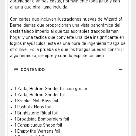
abrumador o ambas cosas, normalmente todo junto y con
alguna que otra llama incluida.
Con cartas que incluyen ilustraciones nuevas de Wizard of
Barge, tierras que proporcionan una vista panorámica del
destartalado imperio al que tus adorables trasgos llaman
hogar y una táctica que convierte una idea insignificante en
logros mayúsculos, esta es una obra de ingeniería trasga de
otro nivel. Es la prueba de que los trasgos pueden construir
algo hermoso, siempre y cuando explote también.
CONTENIDO
1 Zada, Hedron Grinder foil con grosor
1 Zada, Hedron Grinder foil
1 Krenko, Mob Boss foil
1 Pashalik Mons foil
1 Brightstone Ritual foil
1 Broadside Bombardiers foil
1 Conspicuous Snoop foil
1 Empty the Warrens foil