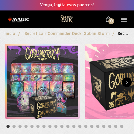
Venga, ¡agita esos puerros!
0
Inicio
Secret Lair Commander Deck: Goblin Storm
Secret Lair Commander Deck: Goblin Storm