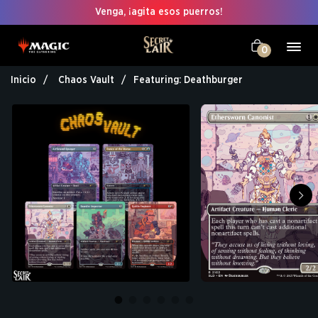
Venga, ¡agita esos puerros!
0
Inicio
Chaos Vault
Featuring: Deathburger