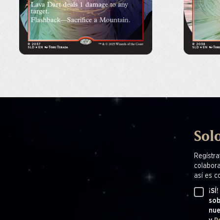
Solo
Regístra
colabora
así es c
¡SÍ
sob
nu