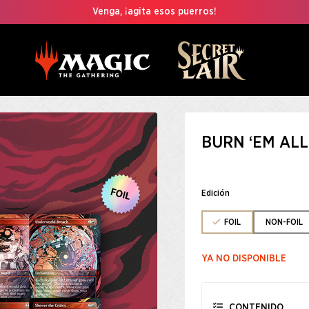
Venga, ¡agita esos puerros!
BURN ‘EM ALL
Edición
FOIL
NON-FOIL
YA NO DISPONIBLE
CONTENIDO