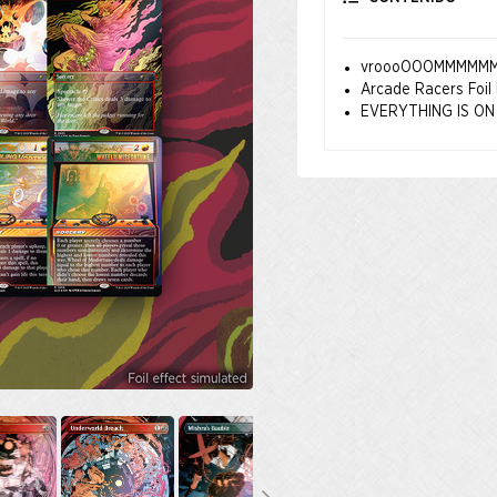
vroooOOOMMMMMM! F
Arcade Racers Foil 
EVERYTHING IS ON F